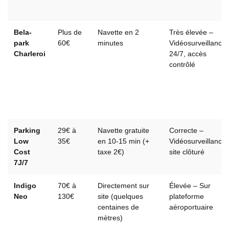
Bela-
Plus de
Navette en 2
Très élevée –
park
60€
minutes
Vidéosurveillance
Charleroi
24/7, accès
contrôlé
Parking
29€ à
Navette gratuite
Correcte –
Low
35€
en 10-15 min (+
Vidéosurveillance,
Cost
taxe 2€)
site clôturé
7J/7
Indigo
70€ à
Directement sur
Élevée – Sur
Neo
130€
site (quelques
plateforme
centaines de
aéroportuaire
mètres)