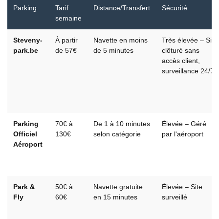
Parking
Tarif
Distance/Transfert
Sécurité
semaine
Steveny-
À partir
Navette en moins
Très élevée – Site
park.be
de 57€
de 5 minutes
clôturé sans
accès client,
surveillance 24/7
Parking
70€ à
De 1 à 10 minutes
Élevée – Géré
Officiel
130€
selon catégorie
par l'aéroport
Aéroport
Park &
50€ à
Navette gratuite
Élevée – Site
Fly
60€
en 15 minutes
surveillé