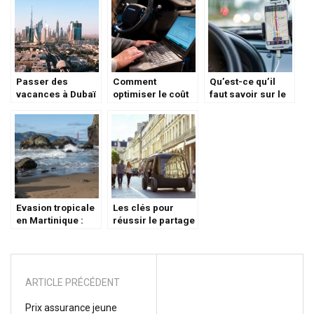
Passer des
Comment
Qu’est-ce qu’il
vacances à Dubaï
optimiser le coût
faut savoir sur le
d’une flotte auto ?
convoyage de
véhicules ?
Evasion tropicale
Les clés pour
en Martinique :
réussir le partage
Activites
de véhicule entre
incontournables a
particuliers
decouvrir
ARTICLE PRÉCÉDENT
Prix assurance jeune