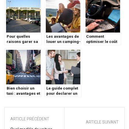
Pour quelles
Les avantages de
Comment
raisons garer sa
louer un camping-
optimiser le coût
voiture dans un
car pour des
d’une flotte auto ?
parking sécurisé
vacances bien
?
organisées en
famille
Bien choisir un
Le guide complet
taxi : avantages et
pour declarer un
conseils à suivre
sinistre a
l’assurance en
suivant les etapes
essentielles
ARTICLE PRÉCÉDENT
ARTICLE SUIVANT