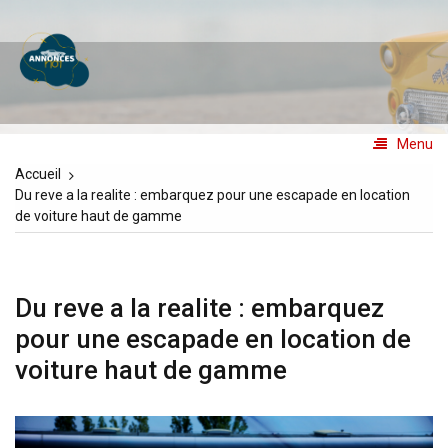
Aller
au
Annoncesno1
contenu
Les annonces N°1
Menu
Accueil
Du reve a la realite : embarquez pour une escapade en location
de voiture haut de gamme
Du reve a la realite : embarquez
pour une escapade en location de
voiture haut de gamme