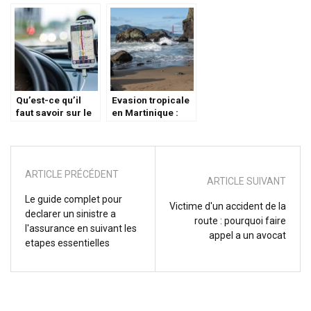
car pour des
d’une flotte auto ?
vacances bien
organisées en
famille
Qu’est-ce qu’il
Evasion tropicale
faut savoir sur le
en Martinique :
convoyage de
Activites
véhicules ?
incontournables a
decouvrir
ARTICLE PRÉCÉDENT
ARTICLE SUIVANT
Le guide complet pour
Victime d'un accident de la
declarer un sinistre a
route : pourquoi faire
l'assurance en suivant les
appel a un avocat
etapes essentielles