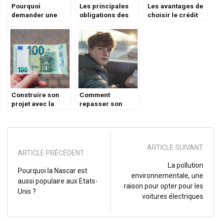
Pourquoi
Les principales
Les avantages de
demander une
obligations des
choisir le crédit
carte de grise
conducteurs
auto en ligne
pour une voiture
de collection ?
Construire son
Comment
projet avec la
repasser son
Casden : des
permis en
prets et solutions
candidat libre
sur mesure pour
après un échec : 5
vous
témoignages de
ARTICLE SUIVANT
candidats qui ont
ARTICLE PRÉCÉDENT
réussi du premier
La pollution
coup
Pourquoi la Nascar est
environnementale, une
aussi populaire aux Etats-
raison pour opter pour les
Unis ?
voitures électriques