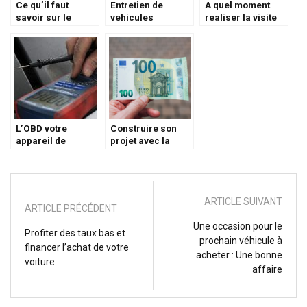
Ce qu’il faut
Entretien de
A quel moment
savoir sur le
vehicules
realiser la visite
contrôle
d’entreprise : les
antipollution ?
technique d’un
points essentiels
véhicule
L’OBD votre
Construire son
appareil de
projet avec la
diagnostic auto à
Casden : des
portée de main
prets et solutions
sur mesure pour
vous
ARTICLE SUIVANT
ARTICLE PRÉCÉDENT
Une occasion pour le
Profiter des taux bas et
prochain véhicule à
financer l’achat de votre
acheter : Une bonne
voiture
affaire