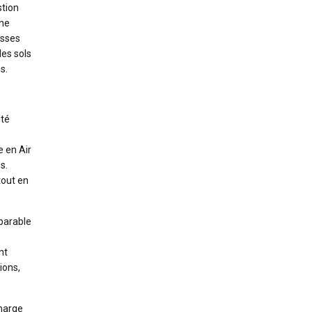
stion
une
osses
les sols
s.
ité
 en Air
s.
tout en
mparable
,
nt
ions,
charge