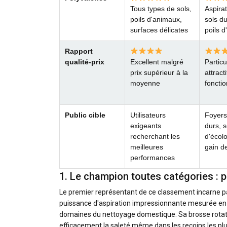
Tous types de sols,
Aspirat
poils d'animaux,
sols du
surfaces délicates
poils 
Rapport
qualité-prix
Excellent malgré
Partic
prix supérieur à la
attract
moyenne
fonctio
Public cible
Utilisateurs
Foyers
exigeants
durs, 
recherchant les
d'écolo
meilleures
gain d
performances
1. Le champion toutes catégories : 
Le premier représentant de ce classement incarne pa
puissance d'aspiration impressionnante mesurée en A
domaines du nettoyage domestique. Sa brosse rotat
efficacement la saleté même dans les recoins les plus