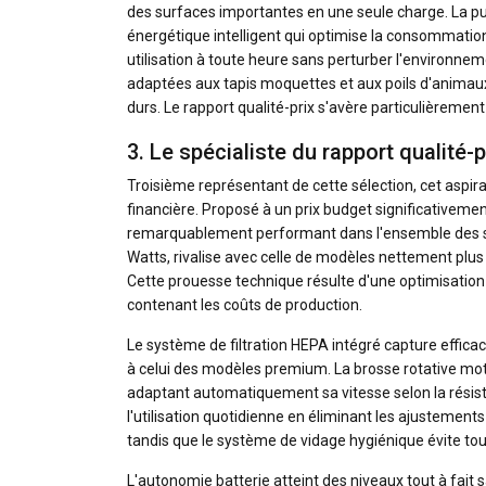
des surfaces importantes en une seule charge. La p
énergétique intelligent qui optimise la consommatio
utilisation à toute heure sans perturber l'environne
adaptées aux tapis moquettes et aux poils d'animaux,
durs. Le rapport qualité-prix s'avère particulièremen
3. Le spécialiste du rapport qualité-
Troisième représentant de cette sélection, cet aspir
financière. Proposé à un prix budget significativeme
remarquablement performant dans l'ensemble des si
Watts, rivalise avec celle de modèles nettement plus 
Cette prouesse technique résulte d'une optimisati
contenant les coûts de production.
Le système de filtration HEPA intégré capture efficac
à celui des modèles premium. La brosse rotative motor
adaptant automatiquement sa vitesse selon la résis
l'utilisation quotidienne en éliminant les ajustements
tandis que le système de vidage hygiénique évite to
L'autonomie batterie atteint des niveaux tout à fait