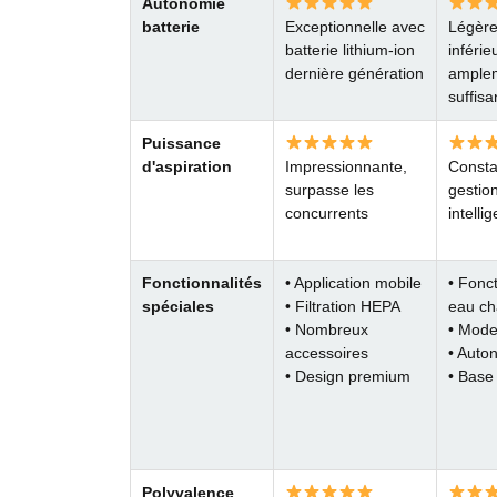
Autonomie
batterie
Exceptionnelle avec
Légèr
batterie lithium-ion
inférie
dernière génération
ample
suffisa
Puissance
d'aspiration
Impressionnante,
Consta
surpasse les
gestio
concurrents
intelli
Fonctionnalités
• Application mobile
• Fonc
spéciales
• Filtration HEPA
eau c
• Nombreux
• Mode
accessoires
• Auto
• Design premium
• Base
Polyvalence