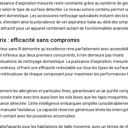
uissance d'aspiration mesurée reste constante grâce au système de ge
n selon le type de surface détectée. Le niveau sonore contenu permet 
ment domestique. Les accessoires nettoyage spécialisés incluent des br
 étendant ainsi la polyvalence de cet aspirateur balai au-delà des simp
t attractif pour un appareil combinant autant de fonctionnalités avancée
prix : efficacité sans compromis
ateur sans fil démontre qu'excellence rime parfaitement avec accessibil
nt inférieur aux deux premiers concurrents, il n'en demeure pas moins
tuations de nettoyage domestique. La puissance d'aspiration, mesurée
onéreux, offrant une efficacité redoutable sur tous les types de surface
on méticuleuse de chaque composant pour maximiser les performances 
ement les allergènes et particules fines, garantissant un air purifié co
isée traite avec brio aussi bien les sols lisses que les tapis moquettes
tance détectée. Cette intelligence embarquée simplifie considérableme
 manuels fastidieux. La capacité réservoir généreuse limite les interrupt
ut contact avec les poussières accumulées.
 satisfaisants pour les habitations de taille moyenne, avec un temps de 