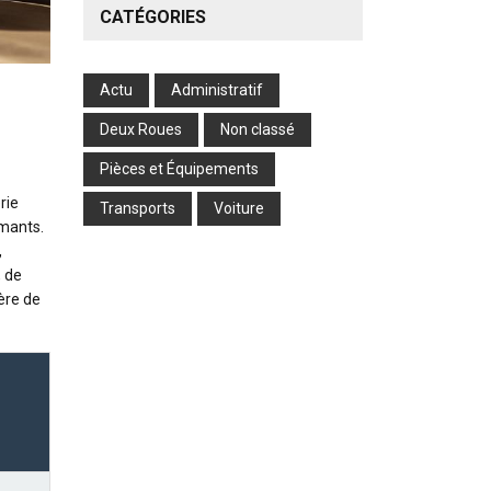
CATÉGORIES
Actu
Administratif
Deux Roues
Non classé
Pièces et Équipements
rie
Transports
Voiture
rmants.
,
, de
ère de