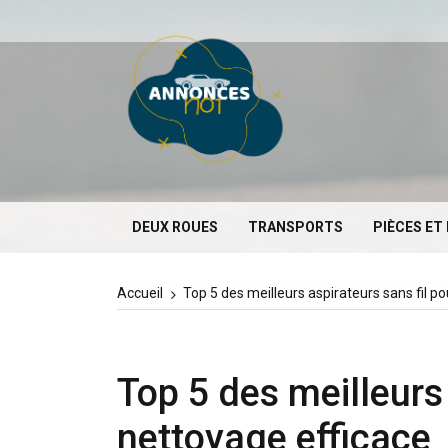
Aller
au
Annonce
contenu
Les annonces N°1
DEUX ROUES
TRANSPORTS
PIÈCES ET
Accueil
Top 5 des meilleurs aspirateurs sans fil p
Top 5 des meilleurs 
nettoyage efficace