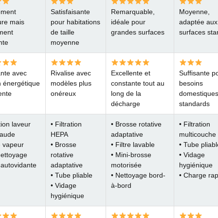
ement
Satisfaisante
Remarquable,
Moyenne,
ure mais
pour habitations
idéale pour
adaptée aux
ment
de taille
grandes surfaces
surfaces st
nte
moyenne
nte avec
Rivalise avec
Excellente et
Suffisante p
n énergétique
modèles plus
constante tout au
besoins
gente
onéreux
long de la
domestique
décharge
standards
tion laveur
• Filtration
• Brosse rotative
• Filtration
haude
HEPA
adaptative
multicouche
 vapeur
• Brosse
• Filtre lavable
• Tube pliabl
nettoyage
rotative
• Mini-brosse
• Vidage
 autovidante
adaptative
motorisée
hygiénique
• Tube pliable
• Nettoyage bord-
• Charge rap
• Vidage
à-bord
hygiénique