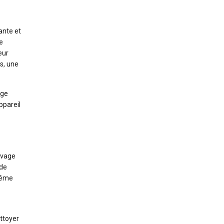
ante et
e
eur
s, une
age
ppareil
avage
 de
 même
ttoyer