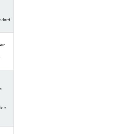
andard
our
s
e
ide