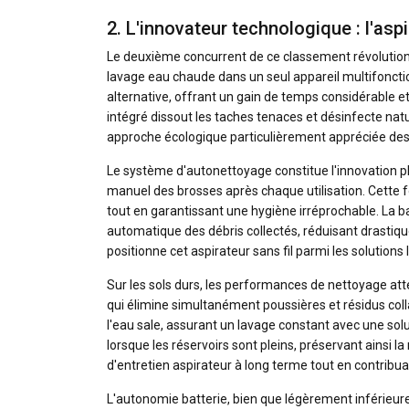
2. L'innovateur technologique : l'asp
Le deuxième concurrent de ce classement révolutio
lavage eau chaude dans un seul appareil multifonction
alternative, offrant un gain de temps considérable et
intégré dissout les taches tenaces et désinfecte natu
approche écologique particulièrement appréciée des
Le système d'autonettoyage constitue l'innovation ph
manuel des brosses après chaque utilisation. Cette 
tout en garantissant une hygiène irréprochable. La 
automatique des débris collectés, réduisant drasti
positionne cet aspirateur sans fil parmi les solution
Sur les sols durs, les performances de nettoyage att
qui élimine simultanément poussières et résidus colla
l'eau sale, assurant un lavage constant avec une so
lorsque les réservoirs sont pleins, préservant ainsi la
d'entretien aspirateur à long terme tout en contribu
L'autonomie batterie, bien que légèrement inférieur