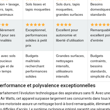
ion + lavage,
Sols lisses et
Sols durs, tapis
Besoins
rs, tapis,
tapis moquettes
moquettes,
domestique
d'animaux
grandes surfaces
standards
ulièrement
Exceptionnel,
Excellent pour
Remarquabl
if pour ses
performances
autonomie et
excellent poi
nnalités
solides à petit
liberté d'utilisation
d'entrée
prix
 avec sols
Budgets
Grandes surfaces,
Budgets
soucieux
maîtrisés
nettoyages
contraints,
gie et de
recherchant
intensifs,
besoins
e temps
performances
utilisateurs
standards,
solides
intensifs
simplicité d
performance et polyvalence exceptionnelles
rfaitement l'évolution technologique des aspirateurs sans fil. Avec une
ir Watts, cet appareil surpasse largement ses concurrents dans tous l
ive motorisée assure un nettoyage bord-à-bord remarquable, éliminan
 difficiles d'accès. Le système cyclonique intégré garantit une séparat