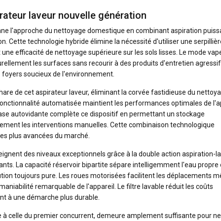
irateur laveur nouvelle génération
nne l'approche du nettoyage domestique en combinant aspiration puiss
. Cette technologie hybride élimine la nécessité d'utiliser une serpillièr
 une efficacité de nettoyage supérieure sur les sols lisses. Le mode vap
rellement les surfaces sans recourir à des produits d'entretien agressif
 foyers soucieux de l'environnement.
are de cet aspirateur laveur, éliminant la corvée fastidieuse du nettoy
fonctionnalité automatisée maintient les performances optimales de l'a
base autovidante complète ce dispositif en permettant un stockage
quement les interventions manuelles. Cette combinaison technologique
s les plus avancées du marché.
eignent des niveaux exceptionnels grâce à la double action aspiration-l
nts. La capacité réservoir bipartite sépare intelligemment l'eau propre
lution toujours pure. Les roues motorisées facilitent les déplacements
 maniabilité remarquable de l'appareil. Le filtre lavable réduit les coûts
ant à une démarche plus durable.
e à celle du premier concurrent, demeure amplement suffisante pour ne