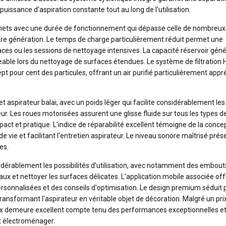
 puissance d'aspiration constante tout au long de l'utilisation.
mets avec une durée de fonctionnement qui dépasse celle de nombreux
ière génération. Le temps de charge particulièrement réduit permet une
paces ou les sessions de nettoyage intensives. La capacité réservoir gén
eable lors du nettoyage de surfaces étendues. Le système de filtration
pt pour cent des particules, offrant un air purifié particulièrement appr
t aspirateur balai, avec un poids léger qui facilite considérablement les
. Les roues motorisées assurent une glisse fluide sur tous les types de
ct et pratique. L'indice de réparabilité excellent témoigne de la conce
e vie et facilitant l'entretien aspirateur. Le niveau sonore maîtrisé prés
es.
idérablement les possibilités d'utilisation, avec notamment des embout
maux et nettoyer les surfaces délicates. L'application mobile associée of
en personnalisées et des conseils d'optimisation. Le design premium séduit 
ransformant l'aspirateur en véritable objet de décoration. Malgré un pri
rix demeure excellent compte tenu des performances exceptionnelles et
t électroménager.