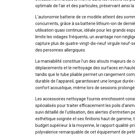
optimale de l'air et des particules, préservant ainsi la
L'autonomie batterie de ce modèle atteint des som
concurrents, grâce à sa batterie lithium-ion de dern
utilisation quasi continue, idéale pour les grands es
limite les vidages fréquents, un avantage non néglig
capture plus de quatre-vingt-dix-neuf virgule neuf-se
des personnes allergiques.
La maniabilité constitue l'un des atouts majeurs de ce
déplacements et le nettoyage des surfaces en hauteur
tandis que le tube pliable permet un rangement compa
durable de l'appareil, garantissant une longue durée d
confort acoustique, même lors de sessions prolongé
Les accessoires nettoyage fournis enrichissent cons
spécialisés pour traiter efficacement les poils d'ani
suivi détaillé de l'utilisation, des alertes d'entreti
esthétique soignée et ses finitions haut de gamme, t
budget supérieur à la moyenne, le rapport qualité-p
polyvalence remarquable de cet équipement de peti